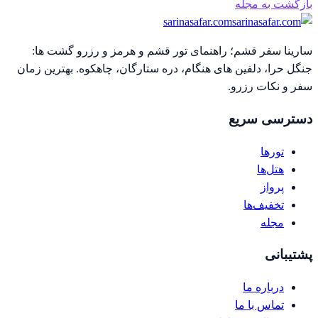
بازگشت به مجله
sarinasafar.com
سارینا سفر قشم؛ راهنمای تور قشم و هرمز و رزرو گشت ها:
جنگل حرا، دلفین های هنگام، دره ستارگان، چاهکوه. بهترین زمان
سفر و نکات رزرو.
دسترسی سریع
تورها
هتل‌ها
پرواز
تخفیف‌ها
مجله
پشتیبانی
درباره ما
تماس با ما